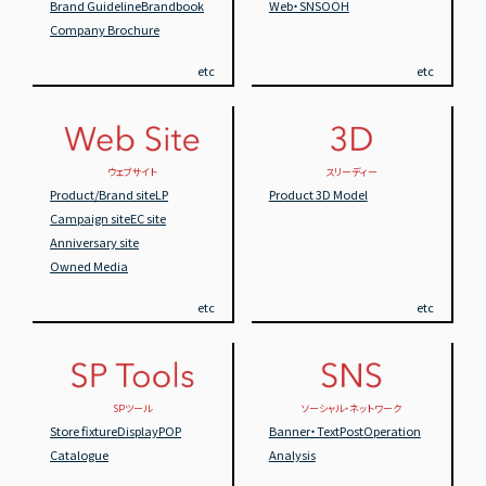
Brand Guideline
Brandbook
Web・SNS
OOH
Company Brochure
etc
etc
ウェブサイト
スリーディー
Product/Brand site
LP
Product 3D Model
Campaign site
EC site
Anniversary site
Owned Media
etc
etc
SPツール
ソーシャル・ネットワーク
Store fixture
Display
POP
Banner・Text
Post
Operation
Catalogue
Analysis